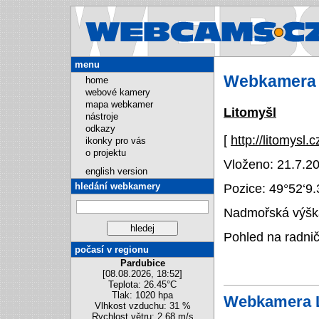
Webcams.cz
menu
Webkamera 
home
webové kamery
mapa webkamer
Litomyšl
nástroje
odkazy
[
http://litomysl.
ikonky pro vás
o projektu
Vloženo: 21.7.20
english version
hledání webkamery
Pozice:
49°52‘9
Nadmořská výška
Pohled na radnič
počasí v regionu
Pardubice
[08.08.2026, 18:52]
Teplota: 26.45°C
Tlak: 1020 hpa
Webkamera L
Vlhkost vzduchu: 31 %
Rychlost větru: 2.68 m/s