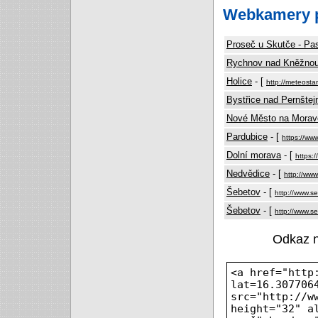
Webkamery p
Proseč u Skutče - Pa
Rychnov nad Kněžno
Holice
- [
http://meteosta
Bystřice nad Pernšte
Nové Město na Morav
Pardubice
- [
https://ww
Dolní morava
- [
https:
Nedvědice
- [
http://ww
Šebetov
- [
http://www.s
Šebetov
- [
http://www.s
Odkaz 
<a href="http
lat=16.307706
src="http://w
height="32" a