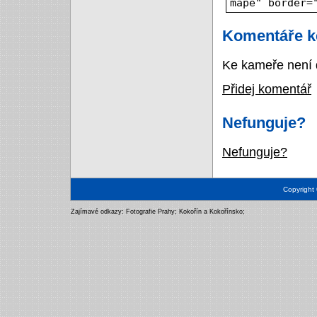
mapě" border=
Komentáře k
Ke kameře není 
Přidej komentář
Nefunguje?
Nefunguje?
Copyright
Zajímavé odkazy:
Fotografie Prahy
;
Kokořín a Kokořínsko
;