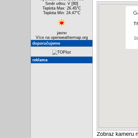
Směr větru: V [80]
Teplota Max: 26.45°C
Teplota Min: 24.47°C
Th
jasno
Více na openweathermap.org
Do
doporučujeme
reklama
Zobraz kameru 