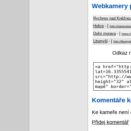
Webkamery p
Rychnov nad Kněžno
Holice
- [
http://meteosta
Dolní morava
- [
https:
Litomyšl
- [
http://litomy
Odkaz 
<a href="http
lat=16.335554
src="http://w
height="32" a
mapě" border=
Komentáře k
Ke kameře není 
Přidej komentář