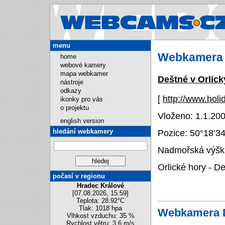
Webcams.cz
menu
Webkamera 
home
webové kamery
mapa webkamer
Deštné v Orlic
nástroje
odkazy
[
http://www.holi
ikonky pro vás
o projektu
Vloženo: 1.1.200
english version
hledání webkamery
Pozice:
50°18‘3
Nadmořská výška
Orlické hory - D
počasí v regionu
Hradec Králové
[07.08.2026, 15:59]
Teplota: 28.92°C
Tlak: 1018 hpa
Webkamera D
Vlhkost vzduchu: 35 %
Rychlost větru: 3.6 m/s