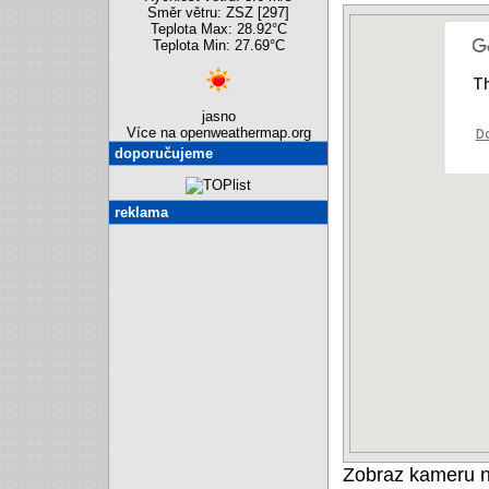
Směr větru: ZSZ [297]
Teplota Max: 28.92°C
Teplota Min: 27.69°C
Th
jasno
Více na openweathermap.org
Do
doporučujeme
reklama
Zobraz kameru 