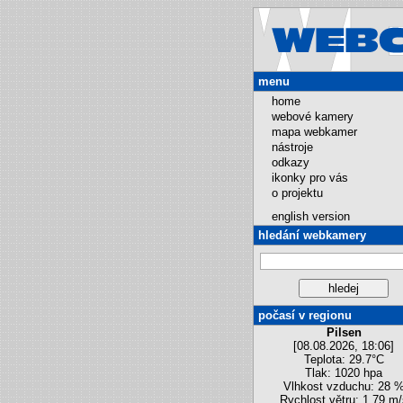
menu
home
webové kamery
mapa webkamer
nástroje
odkazy
ikonky pro vás
o projektu
english version
hledání webkamery
počasí v regionu
Pilsen
[08.08.2026, 18:06]
Teplota: 29.7°C
Tlak: 1020 hpa
Vlhkost vzduchu: 28 
Rychlost větru: 1.79 m/