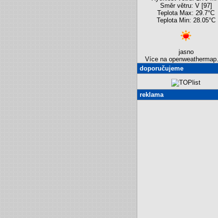
Směr větru: V [97]
Teplota Max: 29.7°C
Teplota Min: 28.05°C
jasno
Více na openweathermap.
doporučujeme
reklama