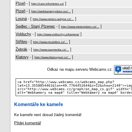
Plzeň
- [
]
http://cam.infometeo.cz/
Plzeň
- [
]
http://webkamery.plzen.eu/…
Losiná
- [
]
http://www.meteo-radyne.cz/…
Sedlec - Starý Plzenec
- [
]
http://www.meteoplzen.cz/…
Volduchy
- [
]
http://www.volduchy.cz/kamera/
Stříbro
- [
]
http://www.mustribro.cz/…
Žebrák
- [
]
http://www.saomedia.cz/…
Klatovy
- [
]
http://www.klatovynet.cz/…
Odkaz na mapu serveru Webcams.cz:
<a href="http://www.webcams.cz/webcams_map.php?
lat=13.3558854461&lon=49.7764452644&z=12&show=2149"><im
src="http://www.webcams.cz/graph/on_map_cs.gif" width="
alt="Webkamery na mapě" title="Webkamery na mapě" borde
Komentáře ke kameře
Ke kameře není dosud žádný komentář.
Přidej komentář