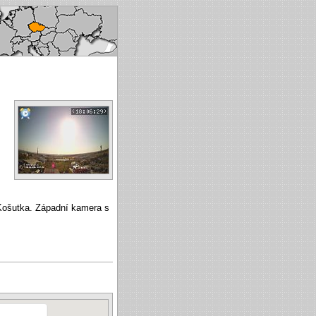
ké republice
Košutka. Západní kamera s