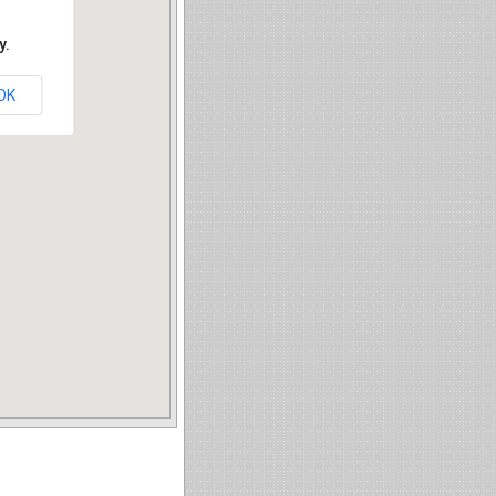
y.
OK