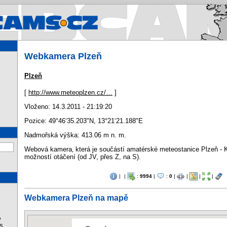
Webcams.cz - Webkamery v Čes
Webkamera Plzeň
Plzeň
[
http://www.meteoplzen.cz/…
]
Vloženo: 14.3.2011 - 21:19:20
Pozice:
49°46‘35.203"N
,
13°21‘21.188"E
Nadmořská výška: 413.06 m n. m.
Webová kamera‚ která je součástí amatérské meteostanice Plzeň - 
možností otáčení (od JV, přes Z, na S).
|
|
:
9994
|
:
0
|
|
|
|
Webkamera Plzeň na mapě
%
s