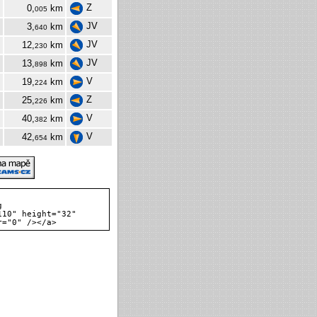
Z
0,
km
005
JV
3,
km
640
JV
12,
km
230
JV
13,
km
898
V
19,
km
224
Z
25,
km
226
V
40,
km
382
V
42,
km
654
g
110" height="32"
r="0" /></a>