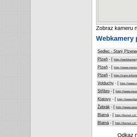
Zobraz kameru 
Webkamery p
Sedlec - Starý Plzene
Plzeň
- [
http://webkamer
Plzeň
- [
http://www.mete
Plzeň
- [
http://cam.infom
Volduchy
- [
http://www.
Stříbro
- [
http://www.mus
Klatovy
- [
http://www.kl
Žebrák
- [
http://www.sa
Blatná
- [
http://konet.cz
Blatná
- [
http://konet.cz
Odkaz 