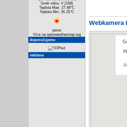
Směr větru: V [100]
Teplota Max: 27.48°C
Teplota Min: 26.25°C
Webkamera L
jasno
Více na openweathermap.org
doporučujeme
Th
reklama
Do