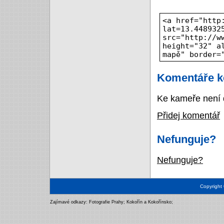
<a href="http
lat=13.448932
src="http://w
height="32" a
mapě" border=
Komentáře k
Ke kameře není 
Přidej komentář
Nefunguje?
Nefunguje?
Copyright
Zajímavé odkazy:
Fotografie Prahy
;
Kokořín a Kokořínsko
;