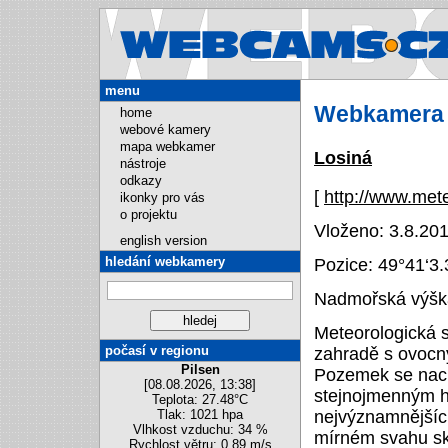
Webcams.cz
menu
Webkamera 
home
webové kamery
mapa webkamer
Losiná
nástroje
odkazy
[
http://www.met
ikonky pro vás
o projektu
Vloženo: 3.8.201
english version
hledání webkamery
Pozice:
49°41‘3
Nadmořská výška
Meteorologická s
počasí v regionu
zahradě s ovocn
Pilsen
Pozemek se nach
[08.08.2026, 13:38]
stejnojmenným hr
Teplota: 27.48°C
nejvýznamnějších
Tlak: 1021 hpa
Vlhkost vzduchu: 34 %
mírném svahu sk
Rychlost větru: 0.89 m/s