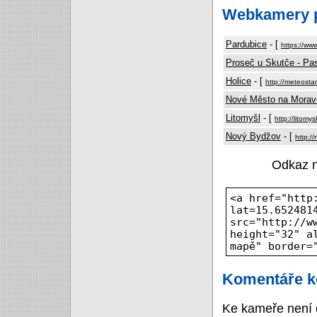
Webkamery p
Pardubice
- [
https://ww
Proseč u Skutče - Pa
Holice
- [
http://meteosta
Nové Město na Morav
Litomyšl
- [
http://litomy
Nový Bydžov
- [
http:/
Odkaz 
<a href="http
lat=15.652481
src="http://w
height="32" a
mapě" border=
Komentáře k
Ke kameře není 