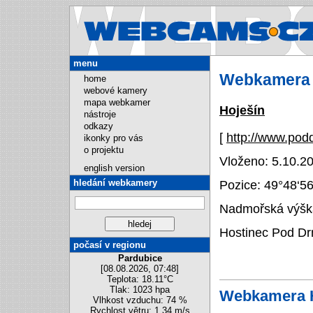
Webcams.cz
menu
Webkamera 
home
webové kamery
mapa webkamer
Hoješín
nástroje
odkazy
[
http://www.po
ikonky pro vás
o projektu
Vloženo: 5.10.20
english version
hledání webkamery
Pozice:
49°48‘5
Nadmořská výška
Hostinec Pod Dr
počasí v regionu
Pardubice
[08.08.2026, 07:48]
Teplota: 18.11°C
Tlak: 1023 hpa
Webkamera H
Vlhkost vzduchu: 74 %
Rychlost větru: 1.34 m/s