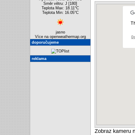
Směr větru: J [180]
Teplota Max: 18.11°C
Teplota Min: 16.05°C
Th
jasno
Více na openweathermap.org
Do
doporučujeme
reklama
Zobraz kameru 