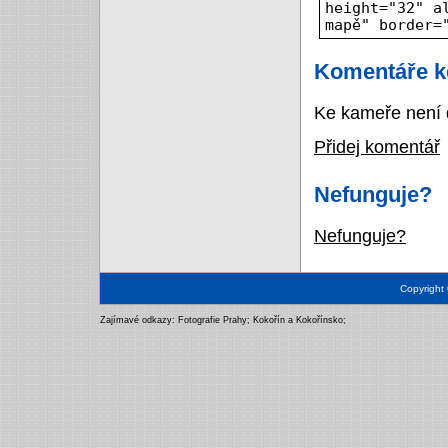
height="32" a
mapě" border=
Komentáře k
Ke kameře není 
Přidej komentář
Nefunguje?
Nefunguje?
Copyright
Zajímavé odkazy:
Fotografie Prahy
;
Kokořín a Kokořínsko
;