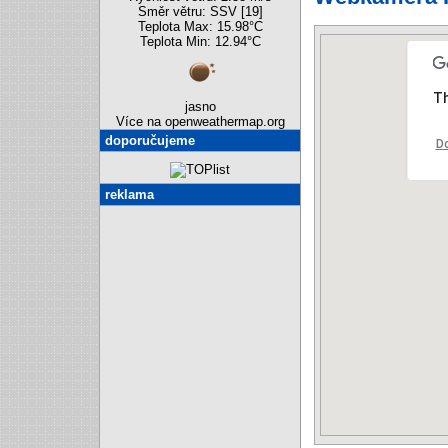
Směr větru: SSV [19]
Teplota Max: 15.98°C
Teplota Min: 12.94°C
Th
jasno
Více na openweathermap.org
doporučujeme
Do
reklama