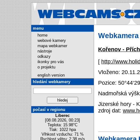
Webcams.cz
menu
Webkamera 
home
webové kamery
mapa webkamer
Kořenov - Příc
nástroje
odkazy
[
http://www.holi
ikonky pro vás
o projektu
Vloženo: 20.11.2
english version
hledání webkamery
Pozice:
50°44‘2
Nadmořská výška
Jizerské hory - 
počasí v regionu
zdroj dat:
www.ho
Liberec
[08.08.2026, 00:23]
Teplota: 15.98°C
Tlak: 1022 hpa
Vlhkost vzduchu: 71 %
Webkamera K
Rychlost větru: 2.38 m/s