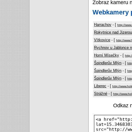
Zobraz kameru 
Webkamery p
Harrachov
- [
http://www
Rokytnice nad Jizerou
Vítkovice
- [
http://www.
Rychnov u Jablonce n
Horní Mísečky
- [
http:
Špindlerův Mlýn
- [
htt
Špindlerův Mlýn
- [
htt
Špindlerův Mlýn
- [
htt
Liberec
- [
http://www.hol
Strážné
- [
http://www.ho
Odkaz 
<a href="http
lat=15.346830
src="http://w