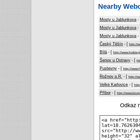
Nearby Web
Mosty u Jablunkova
-
Mosty u Jablunkova
-
Mosty u Jablunkova
-
Český Těšín
- [
http://
Bílá
- [
http://www.holiday
Šenov u Ostravy
- [
ht
Pustevny
- [
http://www.
Rožnov p.R.
- [
http://
Velké Karlovice
- [
http
Příbor
- [
http://www.koupa
Odkaz 
<a href="http
lat=18.762630
src="http://w
height="32" a