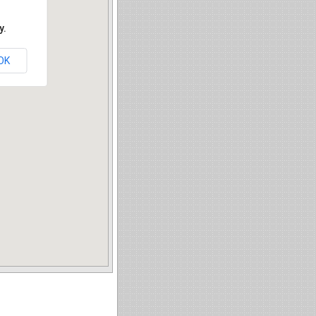
y.
OK