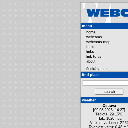
menu
home
webcams
webcams map
tools
links
link to us
about
česká verze
find place
weather
Ostrava
[09.08.2026, 14:27]
Teplota: 29.15°C
Tlak: 1020 hpa
Vlhkost vzduchu: 27 
Rychlost větru: 0.48 m/