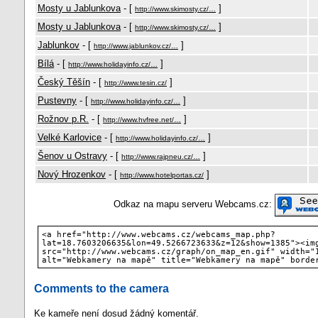
Mosty u Jablunkova
- [
]
http://www.skimosty.cz/…
Mosty u Jablunkova
- [
]
http://www.skimosty.cz/…
Jablunkov
- [
]
http://www.jablunkov.cz/…
Bílá
- [
]
http://www.holidayinfo.cz/…
Český Těšín
- [
]
http://www.tesin.cz/
Pustevny
- [
]
http://www.holidayinfo.cz/…
Rožnov p.R.
- [
]
http://www.hvfree.net/…
Velké Karlovice
- [
]
http://www.holidayinfo.cz/…
Šenov u Ostravy
- [
]
http://www.rajpneu.cz/…
Nový Hrozenkov
- [
]
http://www.hotelportas.cz/
Odkaz na mapu serveru Webcams.cz:
<a href="http://www.webcams.cz/webcams_map.php?
lat=18.7603206635&lon=49.5266723633&z=12&show=1385"><im
src="http://www.webcams.cz/graph/on_map_en.gif" width="
alt="Webkamery na mapě" title="Webkamery na mapě" borde
Comments to the camera
Ke kameře není dosud žádný komentář.