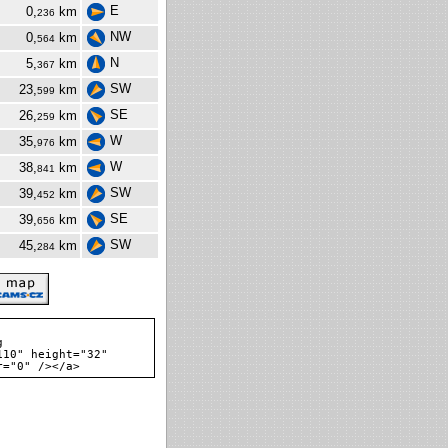
E
0,
km
236
NW
0,
km
564
N
5,
km
367
SW
23,
km
599
SE
26,
km
259
W
35,
km
976
W
38,
km
841
SW
39,
km
452
SE
39,
km
656
SW
45,
km
284
g
110" height="32"
r="0" /></a>