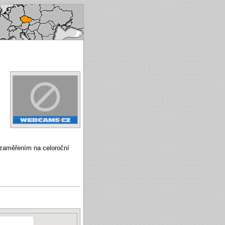
ech republic
e zaměřením na celoroční