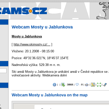
Webcams.cz - Webcams in Cz
Webcam Mosty u Jablunkova
Mosty u Jablunkova
[
http://www.skimosty.cz/…
]
Vloženo: 20.1.2008 - 08:15:00
Pozice:
49°31‘36.021"N
,
18°45‘37.154"E
Nadmořská výška: 529.38 m n. m.
Ski areál Mosty u Jablunkova je unikátní areál v České republice s
volnočasové aktivity. Webkamera dolní
|
|
:
3868
|
:
0
|
|
|
|
Webcam Mosty u Jablunkova on the map
%
s