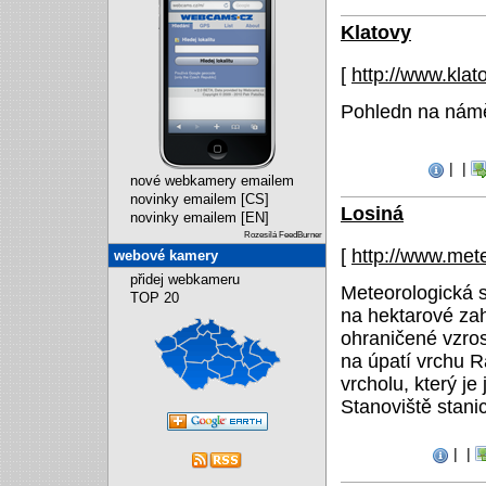
Klatovy
[
http://www.kla
Pohledn na námě
|
|
nové webkamery emailem
novinky emailem [CS]
Losiná
novinky emailem [EN]
Rozesílá FeedBurner
[
http://www.met
webové kamery
přidej webkameru
Meteorologická s
TOP 20
na hektarové za
ohraničené vzro
na úpatí vrchu 
vrcholu, který j
Stanoviště stan
|
|