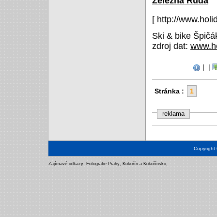
Železná Ruda
[
http://www.holi
Ski & bike Špičá
zdroj dat:
www.ho
|
|
Stránka :
1
reklama
Copyright
Zajímavé odkazy:
Fotografie Prahy
;
Kokořín a Kokořínsko
;