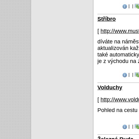
|
|
Stříbro
[
http://www.mus
díváte na náměst
aktualizován ka
také automaticky
je z východu na 
|
|
Volduchy
[
http://www.vol
Pohled na cestu
|
|