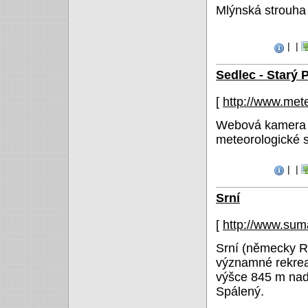
Mlýnská strouha
|
|
Sedlec - Starý 
[
http://www.met
Webová kamera j
meteorologické s
|
|
Srní
[
http://www.su
Srní (německy R
významné rekrea
výšce 845 m nad
Spálený.