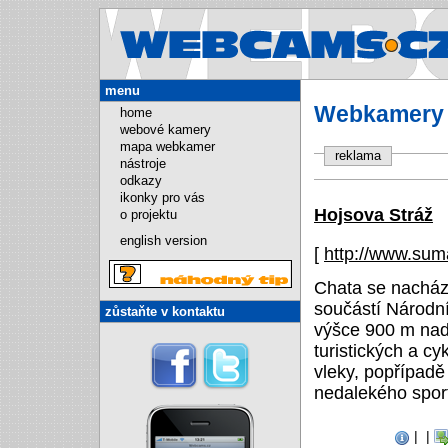
Webcams.cz
menu
Webkamery -
home
webové kamery
mapa webkamer
reklama
nástroje
odkazy
ikonky pro vás
Hojsova Stráž
o projektu
english version
[
http://www.su
Chata se nachází
součástí Národn
zůstaňte v kontaktu
výšce 900 m nad
turistických a cy
vleky, popřípadě
nedalekého spor
|
|