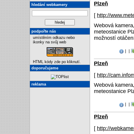
Plzeň
hledání webkamery
[
http://www.met
Webová kamera‚ 
meteostanice Pl
podpořte nás
možností otáčení
umístěním odkazu nebo
ikonky na svůj web
|
|
HTML kódy zde po kliknutí.
Plzeň
doporučujeme
[
http://cam.info
reklama
Webová kamera‚ 
meteostanice Pl
|
|
Plzeň
[
http://webkame