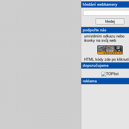
hledání webkamery
podpořte nás
umístěním odkazu nebo
ikonky na svůj web
HTML kódy zde po kliknutí
doporučujeme
reklama