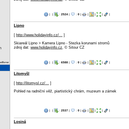
|
|
:
2524
|
:
0
|
|
|
|
|
Lipno
[
http://www.holidayinfo.cz/…
]
Skiareál Lipno > Kamera Lipno - Stezka korunami stromů
zdroj dat:
www.holidayinfo.cz
, © Sitour CZ
m
|
|
:
6588
|
:
0
|
|
|
|
|
eedBurner
Litomyšl
[
http://litomysl.cz/…
]
Pohled na radniční věž, piartistický chrám, muzeum a zámek
|
|
:
2537
|
:
0
|
|
|
|
|
Losiná