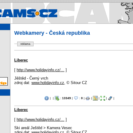
Webcams.cz - Webkamery v Čes
Webkamery - Česká republika
reklama
Liberec
[
http://www.holidayinfo.cz/…
]
Jěštěd - Černý vrch
zdroj dat:
www.holidayinfo.cz
, © Sitour CZ
|
|
:
13349
|
:
0
|
|
|
|
|
Liberec
[
http://www.holidayinfo.cz/…
]
Ski areál Ještěd > Kamera Vesec
zdroj dat:
www.holidayinfo.cz
, © Sitour CZ