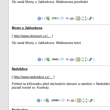
Ski areál Mosty u Jablunkova. Webkamera prostřední
|
|
:
2767
|
:
0
|
|
|
|
|
Mosty u Jablunkova
[
http://www.skimosty.cz/…
]
Ski areál Mosty u Jablunkova. Webkamera horní
|
|
:
3649
|
:
0
|
|
|
|
|
Nedvědice
[
http://www.nedvedice.cz/…
]
Pohled na křižovatku před obchodním domem a náměstí v Nedvědici
pozadí kostel sv. Kunhuty.
|
|
:
15089
|
:
0
|
|
|
|
|
Nechvalice