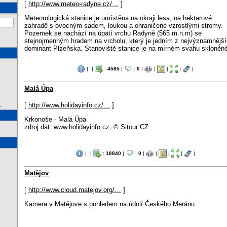
[
http://www.meteo-radyne.cz/…
]
Meteorologická stanice je umístěna na okraji lesa, na hektarové
zahradě s ovocným sadem, loukou a ohraničené vzrostlými stromy.
Pozemek se nachází na úpatí vrchu Radyně (565 m.n.m) se
stejnojmenným hradem na vrcholu, který je jedním z nejvýznamnějš
dominant Plzeňska. Stanoviště stanice je na mírném svahu skloněn
|
|
:
4585
|
:
0
|
|
|
|
|
Malá Úpa
.
[
http://www.holidayinfo.cz/…
]
Krkonoše - Malá Úpa
zdroj dat:
www.holidayinfo.cz
, © Sitour CZ
|
|
:
18840
|
:
0
|
|
|
|
|
Matějov
[
http://www.cloud.matejov.org/…
]
Kamera v Matějove s pohledem na údolí Českého Meránu