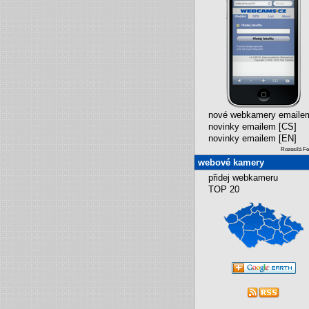
nové webkamery emaile
novinky emailem [CS]
novinky emailem [EN]
Rozesílá F
webové kamery
přidej webkameru
TOP 20