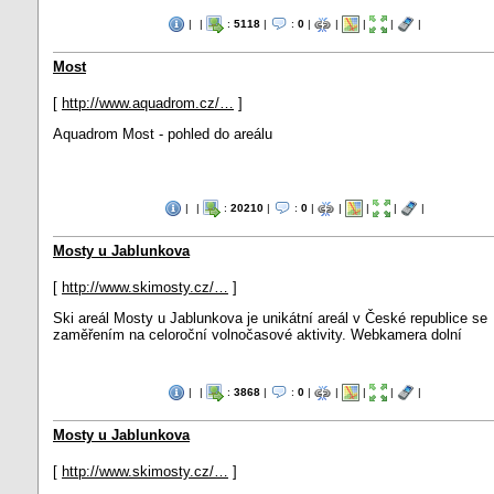
|
|
:
5118
|
:
0
|
|
|
|
|
Most
[
http://www.aquadrom.cz/…
]
Aquadrom Most - pohled do areálu
|
|
:
20210
|
:
0
|
|
|
|
|
Mosty u Jablunkova
[
http://www.skimosty.cz/…
]
Ski areál Mosty u Jablunkova je unikátní areál v České republice se
zaměřením na celoroční volnočasové aktivity. Webkamera dolní
|
|
:
3868
|
:
0
|
|
|
|
|
Mosty u Jablunkova
[
http://www.skimosty.cz/…
]