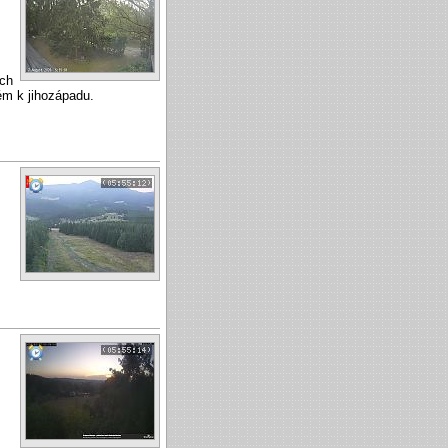
ích
ém k jihozápadu.