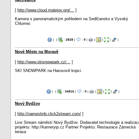
[
http://www.cloud.matejov.org/…
]
Kamera s panoramatickým pohledem na Sedlčansko a Vysoký
Chlumec
|
|
:
2828
|
:
0
|
|
|
|
|
Nové Město na Moravě
[
http://www.skisnowpark.cz/…
]
SKI SNOWPARK na Harusově kopci.
|
|
:
34816
|
:
0
|
|
|
|
|
Nový Bydžov
[
http://namestinb.click2stream.com/
]
Live Stream náměstí Nový Bydžov. Dodavatel technologie a realizac
projektu: http://kameryip.cz Partner Projektu: Restaurace Zámecká
terasa