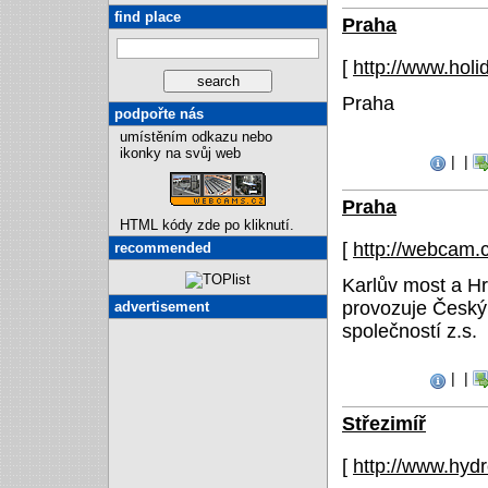
find place
Praha
[
http://www.holi
Praha
podpořte nás
umístěním odkazu nebo
ikonky na svůj web
|
|
Praha
HTML kódy zde po kliknutí.
[
http://webcam.
recommended
Karlův most a H
provozuje Český
advertisement
společností z.s.
|
|
Střezimíř
[
http://www.hyd