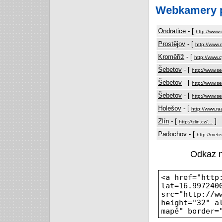
Webkamery p
Ondratice
- [
http://www.
Prostějov
- [
http://www
Kroměříž
- [
http://www.c
Šebetov
- [
http://www.s
Šebetov
- [
http://www.s
Šebetov
- [
http://www.s
Holešov
- [
http://www.r
Zlín
- [
]
http://zlin.cz/…
Padochov
- [
http://met
Odkaz 
<a href="http
lat=16.997240
src="http://w
height="32" a
mapě" border=