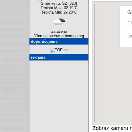
Směr větru: SZ [320]
Teplota Max: 32.19°C
Teplota Min: 29.28°C
Th
zataženo
Více na openweathermap.org
Do
doporučujeme
reklama
Zobraz kameru 