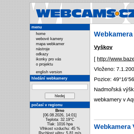
Webcams.cz
menu
Webkamera
home
webové kamery
mapa webkamer
Vyškov
nástroje
odkazy
[
http://www.baz
ikonky pro vás
o projektu
Vloženo: 7.1.200
english version
hledání webkamery
Pozice:
49°16‘5
Nadmořská výška
webkamery v Aq
počasí v regionu
Brno
[06.08.2026, 14:01]
Teplota: 32.19°C
Tlak: 1016 hpa
Webkamera 
Vlhkost vzduchu: 45 %
Rychlost větru: 5.81 m/s