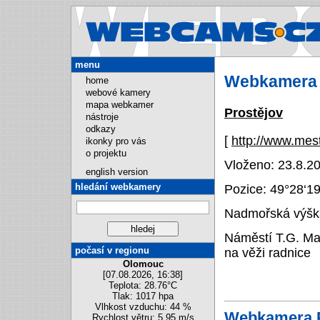
Webcams.cz
menu
Webkamera 
home
webové kamery
mapa webkamer
Prostějov
nástroje
odkazy
[
http://www.mes
ikonky pro vás
o projektu
Vloženo: 23.8.20
english version
hledání webkamery
Pozice:
49°28‘1
Nadmořská výška
Náměstí T.G. Ma
počasí v regionu
na věži radnice
Olomouc
[07.08.2026, 16:38]
Teplota: 28.76°C
Tlak: 1017 hpa
Vlhkost vzduchu: 44 %
Webkamera P
Rychlost větru: 5.95 m/s