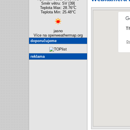
Směr větru: SV [39]
Teplota Max: 28.76°C
Teplota Min: 25.48°C
Th
jasno
Více na openweathermap.org
doporučujeme
Do
reklama