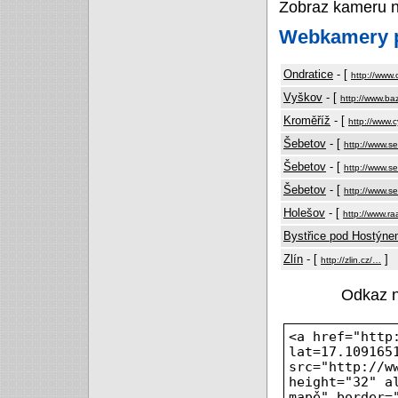
Zobraz kameru 
Webkamery p
Ondratice
- [
http://www.
Vyškov
- [
http://www.ba
Kroměříž
- [
http://www.c
Šebetov
- [
http://www.s
Šebetov
- [
http://www.s
Šebetov
- [
http://www.s
Holešov
- [
http://www.r
Bystřice pod Hostýn
Zlín
- [
]
http://zlin.cz/…
Odkaz 
<a href="http
lat=17.109165
src="http://w
height="32" a
mapě" border=