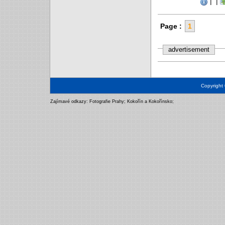
|
|
Page :
1
advertisement
Copyright
Zajímavé odkazy:
Fotografie Prahy
;
Kokořín a Kokořínsko
;