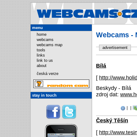
Webcams.
menu
Webcams - 
home
webcams
webcams map
advertisement
tools
links
link to us
Bílá
about
česká verze
[
http://www.holi
Beskydy - Bílá
zdroj dat:
www.ho
stay in touch
|
|
Český Těšín
[
http://www.tesin