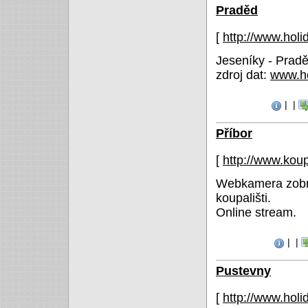
Praděd
[
http://www.holi
Jeseníky - Prad
zdroj dat:
www.ho
|
|
Příbor
[
http://www.koup
Webkamera zobra
koupališti.
Online stream.
|
|
Pustevny
[
http://www.holi