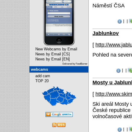
Náměstí ČSA
|
|
Jablunkov
[
http://www.jab
New Webcams by Email
Pohled na sever
News by Email [CS]
News by Email [EN]
Delivered by FeedBurner
webcams
|
|
add cam
TOP 20
Mosty u Jablun
[
http://www.ski
Ski areál Mosty 
České republice
volnočasové akt
|
|