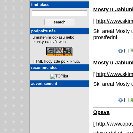
find place
Mosty u Jablun
[
http://www.ski
Ski areál Mosty
podpořte nás
prostřední
umístěním odkazu nebo
ikonky na svůj web
|
|
HTML kódy zde po kliknutí.
Mosty u Jablun
recommended
[
http://www.ski
Ski areál Mosty
advertisement
|
|
Opava
[
http://www.opa