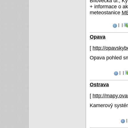
Bílovecká ul., K
+ informace o ak
meteostanice
M
|
|
Opava
[
http://opavsky
Opava pohled s
|
|
Ostrava
[
http://mapy.ov
Kamerový systé