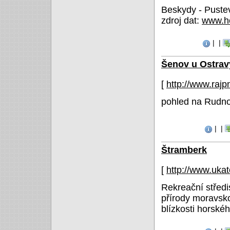
Beskydy - Puste
zdroj dat:
www.ho
|
|
Šenov u Ostrav
[
http://www.raj
pohled na Rudnou
|
|
Štramberk
[
http://www.ukat
Rekreační středi
přírody moravsk
blízkosti horsk